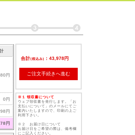
計
合計
：
43,978円
(税込み)
980円
※１ 領収書について
0円
ウェブ領収書を発行します。「お
支払いについて」のメールにてご
案内いたしますので、印刷の上ご
998円
利用下さい。
978円
※２ お届け日について
お届け日をご希望の際は、備考欄
にご記入ください。