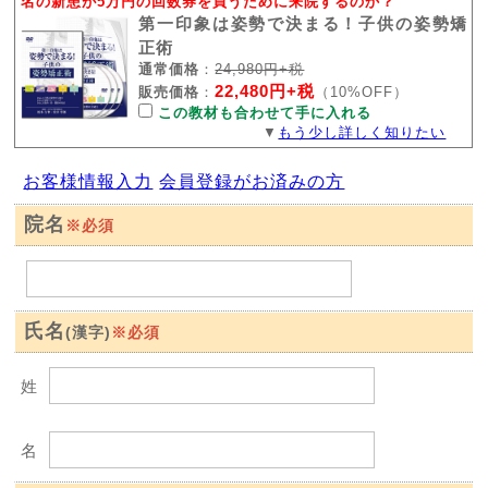
名の新患が5万円の回数券を買うために来院するのか？
第一印象は姿勢で決まる！子供の姿勢矯
正術
通常価格
：
24,980円+税
22,480円+税
販売価格
：
（10%OFF）
この教材も合わせて手に入れる
▼
もう少し詳しく知りたい
お客様情報入力
会員登録がお済みの方
院名
※必須
氏名
※必須
(漢字)
姓
名