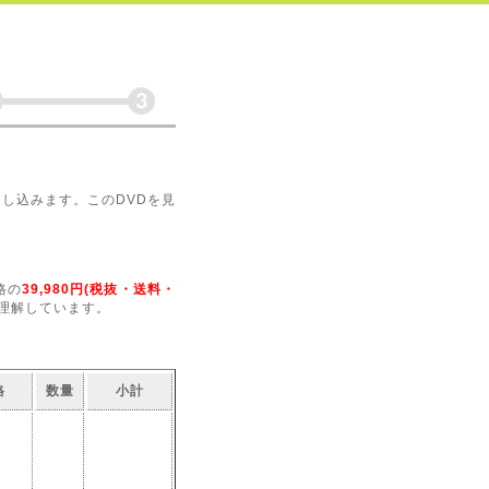
申し込みます。このDVDを見
格の
39,980円(税抜・送料・
理解しています。
格
数量
小計