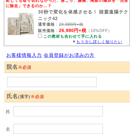
術しても取り切れなかった、肩こり、腰痛、関節の痛みを「完全
に除去」できるのか…？
30秒で変化を体感させる！ 頭蓋遠隔テク
ニック42
通常価格
：
29,980円+税
26,980円+税
販売価格
：
（10%OFF）
この教材も合わせて手に入れる
▼
もう少し詳しく知りたい
お客様情報入力
会員登録がお済みの方
院名
※必須
氏名
※必須
(漢字)
姓
名