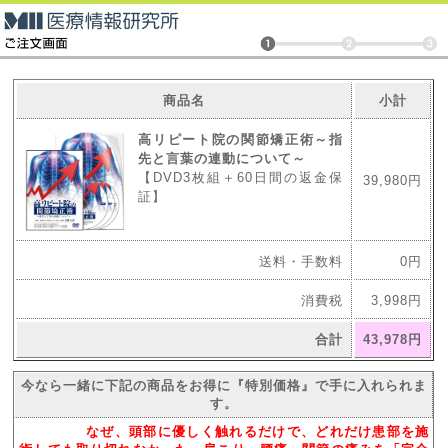
商品名
小計
高リピート院の関節矯正術～指
先と言葉の連動について～
【DVD3枚組＋60日間の返金保
39,980円
証】
送料・手数料
0円
消費税
3,998円
合計
43,978円
今なら一緒に下記の商品をお得に『特別価格』で手に入れられま
す。
オススメ
なぜ、頭部に優しく触れるだけで、どれだけ患部を施