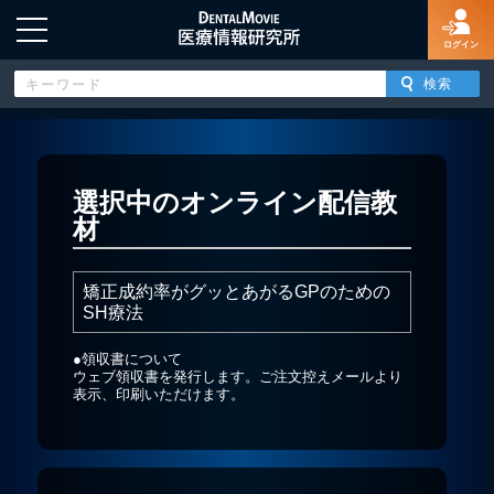
ログイン
HOME
選択中のオンライン配信教
材
ログイン
矯正成約率がグッとあがるGPのための
新規登録
SH療法
●領収書について
よくあるご質問
ウェブ領収書を発行します。ご注文控えメールより
表示、印刷いただけます。
特定商取引法に基づく表示
著作権について