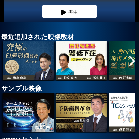
再生
プライバシーポリシー
お問合せ
最近追加された映像教材
サンプル映像