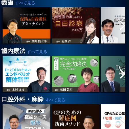
義歯
すべて見る
歯内療法
すべて見る
口腔外科・麻酔
すべて見る