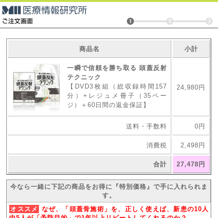
商品名
小計
一瞬で信頼を勝ち取る 頭蓋反射
テクニック
【DVD3枚組（総収録時間157
24,980円
分）+レジュメ冊子（35ペー
ジ）＋60日間の返金保証】
送料・手数料
0円
消費税
2,498円
合計
27,478円
今なら一緒に下記の商品をお得に『特別価格』で手に入れられま
す。
オススメ
なぜ、「頭蓋骨施術」を、正しく使えば、新患の10人
中5人が「予防目的」で1年以上リピートしてくれるのか？