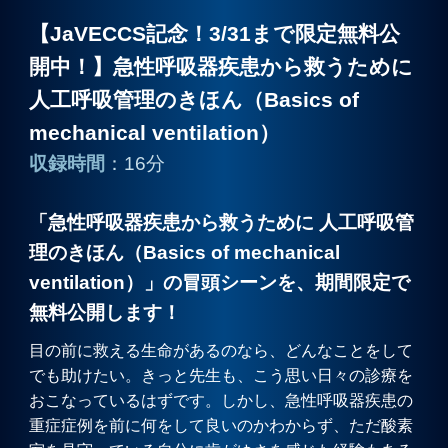
【JaVECCS記念！3/31まで限定無料公
プライバシーポリシー
開中！】急性呼吸器疾患から救うために
人工呼吸管理のきほん（Basics of
お問合せ
mechanical ventilation）
収録時間
：16分
「急性呼吸器疾患から救うために 人工呼吸管
理のきほん（Basics of mechanical
ventilation）」の冒頭シーンを、期間限定で
無料公開します！
目の前に救える生命があるのなら、どんなことをして
でも助けたい。きっと先生も、こう思い日々の診療を
おこなっているはずです。しかし、急性呼吸器疾患の
重症症例を前に何をして良いのかわからず、ただ酸素