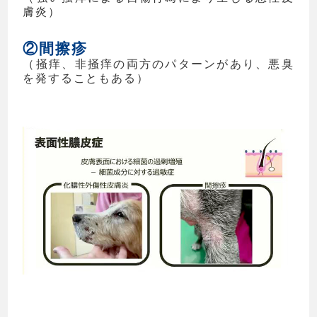
膚炎）
②間擦疹
（掻痒、非掻痒の両方のパターンがあり、悪臭
を発することもある）