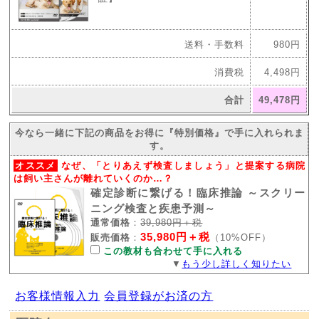
送料・手数料
980円
消費税
4,498円
合計
49,478円
今なら一緒に下記の商品をお得に『特別価格』で手に入れられま
す。
オススメ
なぜ、「とりあえず検査しましょう」と提案する病院
は飼い主さんが離れていくのか…？
確定診断に繋げる！臨床推論 ～スクリー
ニング検査と疾患予測～
通常価格
：
39,980円＋税
35,980円＋税
販売価格
：
（10%OFF）
この教材も合わせて手に入れる
▼
もう少し詳しく知りたい
お客様情報入力
会員登録がお済の方