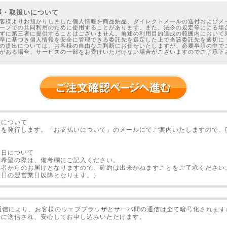
理・取扱いについて
客様よりお預かりしました個人情報を商品納品、ダイレクトメールの送付およびメ
ープでの共同利用のために使用することがあります。また、法令の規定等による場
ずに第三者に提供することはございません。前述の利用目的達成の範囲内において
準に基づき個人情報を安全に管理できる委託先を選定した上で当該委託先を適切に
の提出については、お客様の自由なご判断にお任せいたしますが、必要事項の中で
がある場合、サービスの一部をお受けいただけない場合がございますのでご了承下
いて
イトをご利用する過程で、サイト運営のためにお客様の「Cookie情報」を収集す
kie情報」とは、Cookieという業界標準の技術を利用して、記録保管を目的として、
ンピューターのハードディスクに転送する情報のことです。Cookieは、特定のサ
を保存することにより、Webをさらに役立たせることができます。なお、ユーザー
ることはできますが、ユーザー自身を識別することはできません。大半のブラウザは、
に最初から設定されています。ユーザー側でCookieを拒否するように設定するこ
ブサイトを十分に活用できなくなる可能性があります。
書について
諾契約について
書を発行します。「お支払いについて」のメールにてご案内いたしますので、
権は、㈱医療情報研究所及び著作者にあります。また本教材を購入された本人及び
ことを許され、自己責任のもと、内容を活用できるものとします。
材の一部、または全部を複製及び転載することを一切禁じます。本教材をあらゆる
け日について
メディア、メール、メールマガジン、オークションなど）にて複製、転載、転売及
ご希望の際は、備考欄にご記入ください。
ることを禁止します。
業者からのお届けとなりますので、確約は出来かねますことをご了承ください
止行為を発見した場合は、日本国の法律に従い解決します。上記規定に違反した場
本教材の販売価格と適正な損害賠償額を法律に従い、請求します。上記規定の禁止
文日の翌営業日以降となります。）
ちにご連絡頂けましたら幸いです。
報をご覧になった時点で、上記の免責事項にご承諾頂いたものとみなします。本教
用者または第三者に何らかの損害が発生したとしても、弊社は、その損害について
ありません。また、各種法律には十分ご注意頂きご活用ください。
号通信により、お客様のウェブブラウザとサーバ間の通信は全て暗号化されま
全に送信され、安心してお申し込みいただけます。
る返品の場合は、弊社カスタマーサポート（電話：0745-22-6439）まで、ご購入