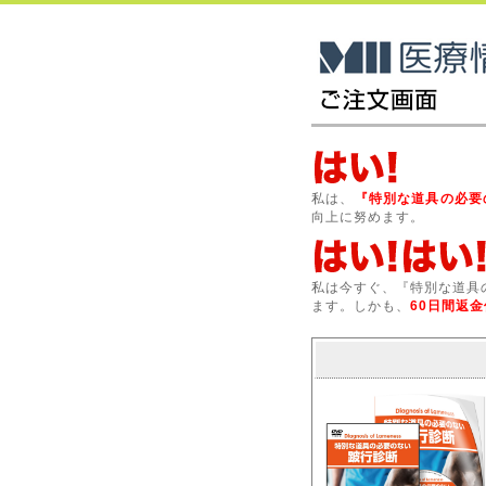
私は、
『特別な道具の必要
向上に努めます。
私は今すぐ、『特別な道具
ます。しかも、
60日間返