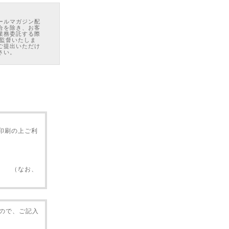
ールマガジン配
合を除き、お客
業務委託する際
 監督いたしま
ご提出いただけ
さい。
る場合がありま
ウェブサイトが
イトでユーザーが
のコンピュー
Cookieを受
ともできますが、
印刷の上ご利
、施設のスタッ
手段（コピー、
びインターネッ
。 （なお、
合、違約件数×
事項を発見され
材の内容を活用
は一切の責任を
すので、ご記入
商品、お名前、