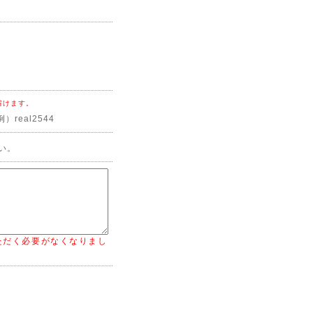
省けます。
real2544
い。
ただく必要がなくなりまし