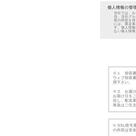
個人情報の管
当社では、お
信、当社グル
様の同意を得
には、選定基
す。個人情報
ない個人情報
Cookieにつ
お客様が本サ
す。「Coo
ユーザーのコ
選択した情報
ターを識別す
け入れるよう
その場合ウェ
※１ 領収
DVDの使用許
ウェブ領収
用下さい。
本教材の著作
フのみが読む
許可無く本教
※２ お届
ビデオや電子
お届け日を
ト上で公開す
但し、配送
万一上記の禁
違約発見時の
発送はご注
た場合は、直
本教材内の情
された際、利
負うものでは
※ SSL暗
返品について
の内容は安
動作不良によ