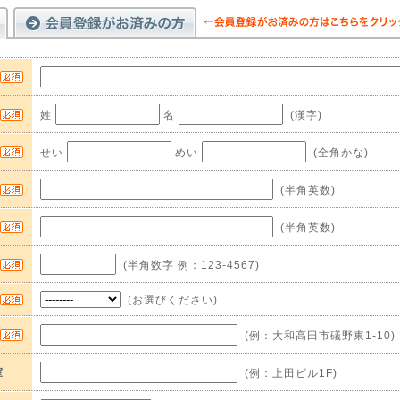
姓
名
(漢字)
せい
めい
(全角かな)
(半角英数)
(半角英数)
(半角数字 例：123-4567)
(お選びください)
(例：大和高田市礒野東1-10)
室
(例：上田ビル1F)