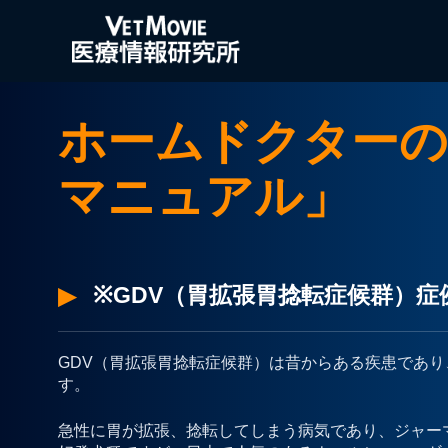
ホームドクターの
マニュアル」
※GDV（胃拡張胃捻転症候群）
GDV（胃拡張胃捻転症候群）は昔からある疾患であ
す。
急性に胃が拡張、捻転してしまう病気であり、ジャー