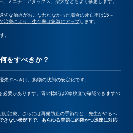
ー、ミニチュアダックス、柴犬などもよく罹患します。
適切な治療がおこなわれなかった場合の死亡率は15～
な治療により、生存率は急激にアップ
します。
です。
で何をすべきか？
も優先すべきは、動物の状態の安定化です。
る必要があります。胃の捻転はX線検査で確認できますの
初期治療、さらには再発防止の手術など、先生がやるべ
にできない状況下で、あらゆる問題に的確かつ迅速に対応