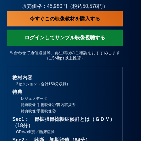
販売価格：45,980円（税込50,578円）
今すぐこの映像教材を購入する
ログインしてサンプル映像視聴する
※合わせて通信速度等、再生環境のご確認をおすすめします
（1.5Mbps以上推奨）
教材内容
3セクション（合計150分収録）
特典
・ レジュメデータ
・ 特典映像:手術映像①/胃内容抜去
・ 特典映像:手術映像②
Sec1： 胃拡張胃捻転症候群とは（ＧＤＶ）
（18分）
GDVの概要／臨床症状
Sec2： 診断、初期治療（64分）