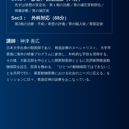
先ずは状態の安定化：第１相の治療／胃の減圧穿刺部位／
画像診断／胃の減圧術
Sec3： 外科対応（68分）
第2相の治療：手術／胃壁の評価／胃の陥入術／胃固定術
講師
：神津 善広
日本大学出身の獣医師であり、救急診療のスペシャリスト。 大学卒
業後に海外の研修プログラムに参加し、外科的な手技を習得する。
その後、大阪北部を中心とした開業獣医師とともに北摂夜間救急動
物病院を設立、院長を務める。 「ひとつの動物病院ではできないこ
とを共同で行い、家庭動物医療における社会のニーズに応える」を
ミッションに日々、救急症例の診療をおこなっている。