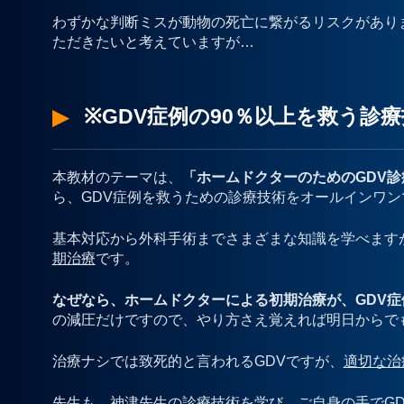
わずかな判断ミスが動物の死亡に繋がるリスクがあり
ただきたいと考えていますが…
※GDV症例の90％以上を救う診
本教材のテーマは、
「ホームドクターのためのGDV診
ら、GDV症例を救うための診療技術をオールインワン
基本対応から外科手術までさまざまな知識を学べます
期治療
です。
なぜなら、ホームドクターによる初期治療が、GDV
の減圧だけですので、やり方さえ覚えれば明日からで
治療ナシでは致死的と言われるGDVですが、
適切な治
先生も、神津先生の診療技術を学び、ご自身の手でG