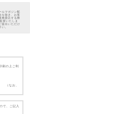
ールマガジン配
合を除き、お客
業務委託する際
 監督いたしま
ご提出いただけ
さい。
る場合がありま
ウェブサイトが
イトでユーザーが
のコンピュー
Cookieを受
ともできますが、
印刷の上ご利
、施設のスタッ
手段（コピー、
びインターネッ
。 （なお、
合、違約件数×
事項を発見され
材の内容を活用
は一切の責任を
すので、ご記入
商品、お名前、