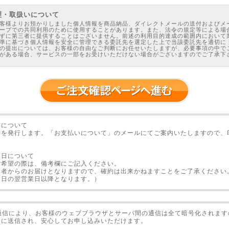
理・取扱いについて
客様よりお預かりしました個人情報を商品納品、ダイレクトメールの送付およびメ
ープでの共同利用のために使用することがあります。また、法令の規定等による場
ずに第三者に提供することはございません。前述の利用目的達成の範囲内において
準に基づき個人情報を安全に管理できる委託先を選定した上で当該委託先を適切に
の提出については、お客様の自由なご判断にお任せいたしますが、必要事項の中で
がある場合、サービスの一部をお受けいただけない場合がございますのでご了承下
いて
イトをご利用する過程で、サイト運営のためにお客様の「Cookie情報」を収集す
kie情報」とは、Cookieという業界標準の技術を利用して、記録保管を目的として、
ンピューターのハードディスクに転送する情報のことです。Cookieは、特定のサ
を保存することにより、Webをさらに役立たせることができます。なお、ユーザー
ることはできますが、ユーザー自身を識別することはできません。大半のブラウザは、
に最初から設定されています。ユーザー側でCookieを拒否するように設定するこ
ブサイトを十分に活用できなくなる可能性があります。
書について
諾契約について
書を発行します。「お支払いについて」のメールにてご案内いたしますので、
権は、㈱医療情報研究所及び著作者にあります。また本教材を購入された本人及び
ことを許され、自己責任のもと、内容を活用できるものとします。
材の一部、または全部を複製及び転載することを一切禁じます。本教材をあらゆる
け日について
メディア、メール、メールマガジン、オークションなど）にて複製、転載、転売及
ご希望の際は、備考欄にご記入ください。
ることを禁止します。
業者からのお届けとなりますので、確約は出来かねますことをご了承ください
止行為を発見した場合は、日本国の法律に従い解決します。上記規定に違反した場
本教材の販売価格と適正な損害賠償額を法律に従い、請求します。上記規定の禁止
文日の翌営業日以降となります。）
ちにご連絡頂けましたら幸いです。
報をご覧になった時点で、上記の免責事項にご承諾頂いたものとみなします。本教
用者または第三者に何らかの損害が発生したとしても、弊社は、その損害について
ありません。また、各種法律には十分ご注意頂きご活用ください。
号通信により、お客様のウェブブラウザとサーバ間の通信は全て暗号化されま
全に送信され、安心してお申し込みいただけます。
る返品の場合は、弊社カスタマーサポート（電話：0745-22-6439）まで、ご購入