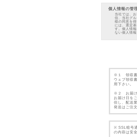
個人情報の管
当社では、お
信、当社グル
様の同意を得
には、選定基
す。個人情報
ない個人情報
Cookieにつ
お客様が本サ
す。「Coo
ユーザーのコ
選択した情報
ターを識別す
け入れるよう
その場合ウェ
※１ 領収
DVDの使用許
ウェブ領収
用下さい。
本教材の著作
フのみが読む
許可無く本教
※２ お届
ビデオや電子
お届け日を
ト上で公開す
但し、配送
万一上記の禁
違約発見時の
発送はご注
た場合は、直
本教材内の情
された際、利
負うものでは
※ SSL暗
返品について
の内容は安
動作不良によ