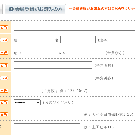
姓
名
(漢字)
せい
めい
(全角かな)
(半角英数)
(半角英数)
(半角数字 例：123-4567)
(お選びください)
(例：大和高田市礒野東1-10)
室
(例：上田ビル1F)