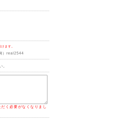
省けます。
real2544
い。
ただく必要がなくなりまし