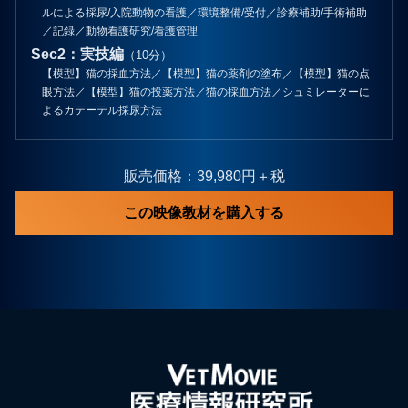
ルによる採尿/入院動物の看護／環境整備/受付／診療補助/手術補助
／記録／動物看護研究/看護管理
Sec2：実技編
（10分）
【模型】猫の採血方法／【模型】猫の薬剤の塗布／【模型】猫の点
眼方法／【模型】猫の投薬方法／猫の採血方法／シュミレーターに
よるカテーテル採尿方法
販売価格：39,980円＋税
この映像教材を購入する