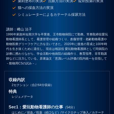
薬剤塗布の実演
点眼方法の実演
錠剤投薬の実演
猫への採血方法の実演
シミュレーターによるカテーテル採尿方法
講師
：﨑山 法子
1996年家政科短期大学を卒業後、王寺動物病院にて勤務。常務取締役愛玩
動物看護師長として、看護管理や組織づくり、創傷管理・老齢動物看護や
動物医療グリーフケアに力を注いできた。2020年に後進の育成と100年時
代を生き抜くために退任し、現在は相談役 愛玩動物看護師として同病院の
診療に携わりながら、学会活動や他病院の組織作り、教育指導、非常勤講
師などに注力している。原著論文「意識レベル評価の院内統一を目指して
－動物用CSの試み－」
収録内訳
2セクション（合計64分収録）
特典
レジュメデータ
Sec1：愛玩動物看護師の仕事
（54分）
はじめに／採血／投薬（経口など）/マイクロチップ挿入／カテーテ