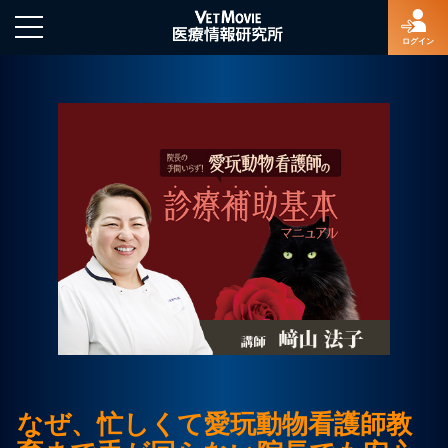
ログイン
HOME
ログイン
新規登録
よくあるご質問
特定商取引法に基づく表示
なぜ、忙しくて愛玩動物看護師教
著作権について